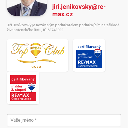
jiri.jenikovsky@re-
max.cz
Jiří Jeníkovský je nezávislým podnikatelem podnikajícím na základě
živnostenského listu, IČ 63743922