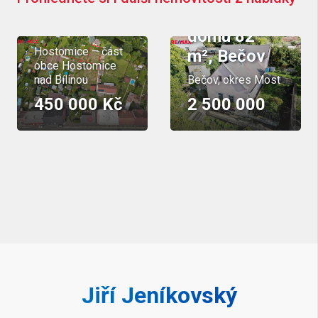
279 m²,
Prodej
Hostomice
domu 82
Hostomice – část
m², Bečov
obce Hostomice
nad Bílinou
Bečov, okres Most
450 000 Kč
2 500 000
Jiří Jeníkovský