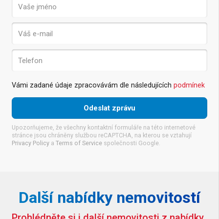
Vámi zadané údaje zpracovávám dle následujících
podmínek
Upozorňujeme, že všechny kontaktní formuláře na této internetové
stránce jsou chráněny službou reCAPTCHA, na kterou se vztahují
Privacy Policy
a
Terms of Service
společnosti Google.
Další nabídky nemovitostí
Prodej
pozemku
Prohlédněte si i další nemovitosti z nabídky