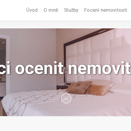
Úvod
O mně
Služby
Focení nemovitostí
ci ocenit nemovit