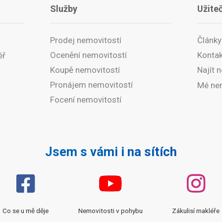
Služby
Užite
Prodej nemovitostí
Články
Ocenění nemovitostí
Kontak
éř
Koupě nemovitostí
Najít n
Pronájem nemovitostí
Mé ne
Focení nemovitostí
Jsem s vámi i na sítích
Co se u mě děje
Nemovitosti v pohybu
Zákulisí makléře