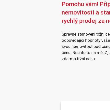
Pomohu vám! Připr
nemovitosti a st
rychlý prodej za n
Správné stanovení tržní ce
odpovídající hodnoty vaše
svou nemovitost pod cenou
cenu. Nechte to na mě. Zj
zdarma tržní cenu.