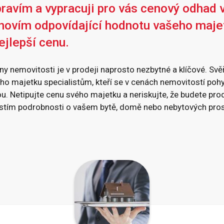
avím a vypracuji pro vás cenový odhad 
anovím odpovídající hodnotu vašeho maje
ejlepší cenu.
ny nemovitosti je v prodeji naprosto nezbytné a klíčové. Svě
ho majetku specialistům, kteří se v cenách nemovitostí poh
. Netipujte cenu svého majetku a neriskujte, že budete pro
istím podrobnosti o vašem bytě, domě nebo nebytových pros