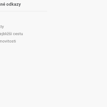
čné odkazy
ty
ejbližší cestu
movitosti