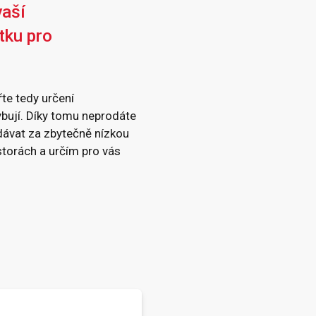
vaší
tku pro
řte tedy určení
ybují. Díky tomu neprodáte
dávat za zbytečně nízkou
torách a určím pro vás