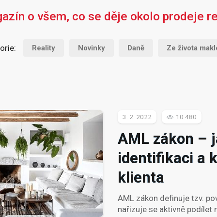
azín o všem, co se děje okolo prodeje rea
orie:
Reality
Novinky
Daně
Ze života makl
3. 2. 2022
10 480
AML zákon – j
identifikaci a 
klienta
AML zákon definuje tzv. po
nařizuje se aktivně podílet 