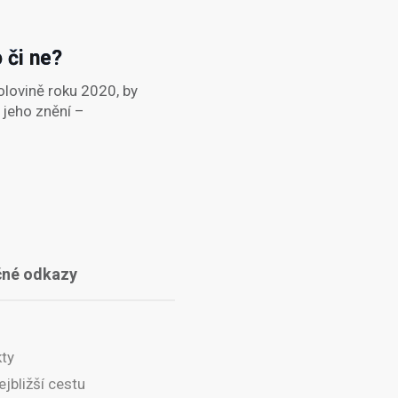
 či ne?
polovině roku 2020, by
 jeho znění –
čné odkazy
ty
ejbližší cestu