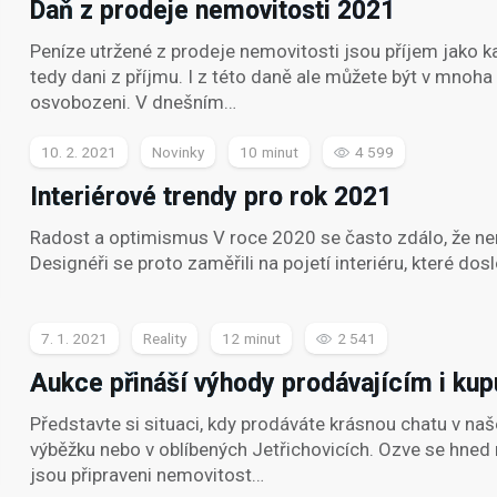
Daň z prodeje nemovitosti 2021
Peníze utržené z prodeje nemovitosti jsou příjem jako ka
tedy dani z příjmu. I z této daně ale můžete být v mnoha
osvobozeni. V dnešním…
10. 2. 2021
Novinky
10
4 599
Interiérové trendy pro rok 2021
Radost a optimismus V roce 2020 se často zdálo, že nen
Designéři se proto zaměřili na pojetí interiéru, které do
7. 1. 2021
Reality
12
2 541
Aukce přináší výhody prodávajícím i kup
Představte si situaci, kdy prodáváte krásnou chatu v 
výběžku nebo v oblíbených Jetřichovicích. Ozve se hned 
jsou připraveni nemovitost…