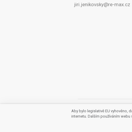
jiri.jenikovsky@re-max.cz
Aby bylo legislativě EU vyhověno, d
Nabídka ne
internetu. Dalším používáním webu s 
Jiří Jeníkovský