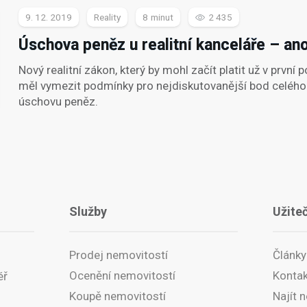
9. 12. 2019
Reality
8
2 435
Úschova peněz u realitní kanceláře – ano
Nový realitní zákon, který by mohl začít platit už v první 
měl vymezit podmínky pro nejdiskutovanější bod celého
úschovu peněz.
Služby
Užite
Prodej nemovitostí
Články
Ocenění nemovitostí
Kontak
éř
Koupě nemovitostí
Najít n