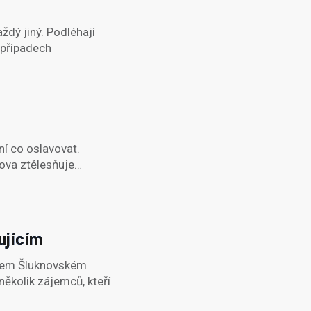
ždý jiný. Podléhají
 případech
í co oslavovat.
slova ztělesňuje…
ujícím
našem Šluknovském
několik zájemců, kteří