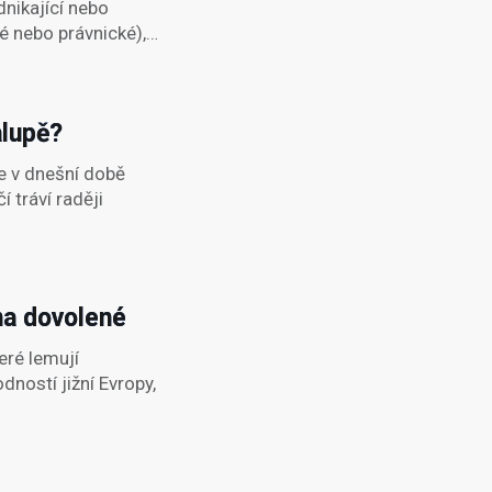
nikající nebo
é nebo právnické),…
alupě?
e v dnešní době
 tráví raději
na dovolené
eré lemují
ností jižní Evropy,