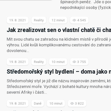
špinavých peněz. Jde o pod
nepodnikající osoby (fyzick
19. 8. 2021
Reality
12
4 545
Jak zrealizovat sen o vlastní chatě či ch
Mít svou chatu se zahradou na klidném místě v přírodě j
výhrou. Lidé kvůli komplikovanému cestování do zahraničí
dovolenou…
19. 8. 2021
Reality
10
3 755
Středomořský styl bydlení – doma jako 
Středomořský styl je již dle názvu inspirován zeměmi, kt
Středozemní moře. Vychází z bohaté kultury mnoha národ
severní Afriky i části…
19. 8. 2021
Daně
10
3 822