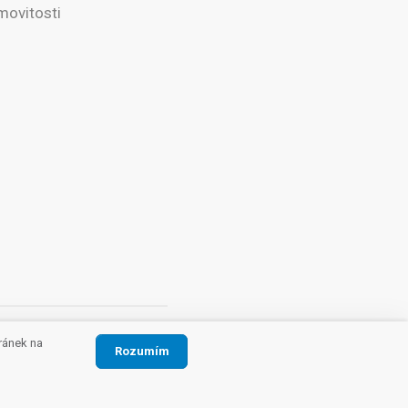
movitosti
ránek na
Etický kodex
Rozumím
stu, IČ 63743922