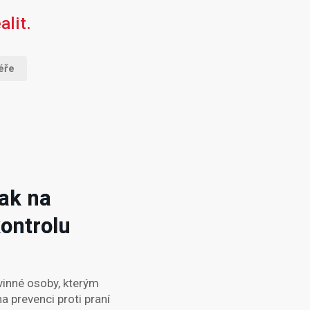
lit.
éře
ak na
kontrolu
vinné osoby, kterým
na prevenci proti praní