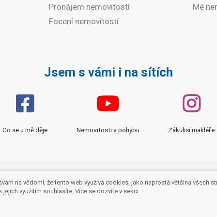
Pronájem nemovitostí
Mé ne
Focení nemovitostí
Jsem s vámi i na sítích
Co se u mě děje
Nemovitosti v pohybu
Zákulisí makléře
ávám na vědomí, že tento web využívá cookies, jako naprostá většina všech st
movitostí
Blog
RE/MAX G8 Reality
Ochrana údajů
jejich využitím souhlasíte. Více se dozvíte v sekci
 je nezávislým podnikatelem podnikajícím na základě živnostenského li
Copyright © 2026 Jiří Jeníkovský, Spravuje
Agentura maveb