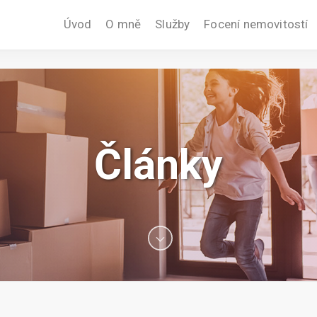
Úvod
O mně
Služby
Focení nemovitostí
Články