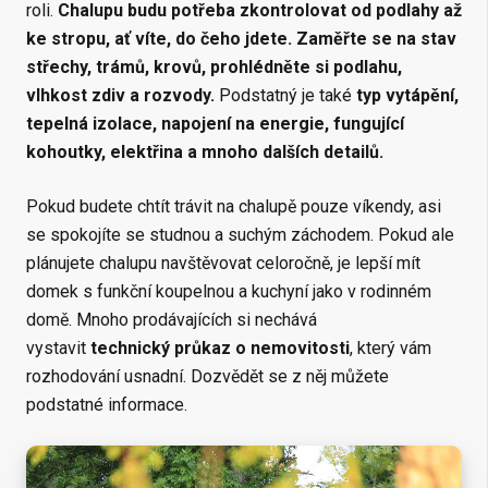
roli.
Chalupu budu potřeba zkontrolovat od podlahy až
ke stropu, ať víte, do čeho jdete. Zaměřte se na stav
střechy, trámů, krovů, prohlédněte si podlahu,
vlhkost zdiv a rozvody.
Podstatný je také
typ vytápění,
tepelná izolace, napojení na energie, fungující
kohoutky, elektřina a mnoho dalších detailů.
Pokud budete chtít trávit na chalupě pouze víkendy, asi
se spokojíte se studnou a suchým záchodem. Pokud ale
plánujete chalupu navštěvovat celoročně, je lepší mít
domek s funkční koupelnou a kuchyní jako v rodinném
domě. Mnoho prodávajících si nechává
vystavit
technický průkaz o nemovitosti
, který vám
rozhodování usnadní. Dozvědět se z něj můžete
podstatné informace.