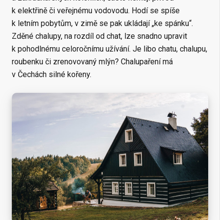
k elektřině či veřejnému vodovodu. Hodí se spíše
k letním pobytům, v zimě se pak ukládají „ke spánku“.
Zděné chalupy, na rozdíl od chat, lze snadno upravit
k pohodlnému celoročnímu užívání. Je libo chatu, chalupu,
roubenku či zrenovovaný mlýn? Chalupaření má
v Čechách silné kořeny.