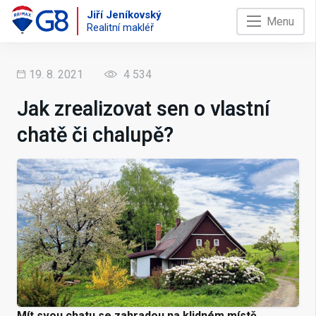
Jiří Jeníkovský
Menu
Realitní makléř
19. 8. 2021
4 534
Jak zrealizovat sen o vlastní
chatě či chalupě?
Mít svou chatu se zahradou na klidném místě