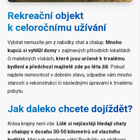
Rekreační objekt
k celoročnímu užívání
Vybírat nemusíte jen z nabídky chat a chalup.
Mnoho
kupců si vyhlíží domy
v zajímavých přírodních lokalitách
či malebných vískách,
které jsou určené k trvalému
bydlení a předchozí majitelé zde po léta žili
. Pokud
najdete nemovitost v dobrém stavu, odpadne vám mnoho
starostí s rekonstrukcí či následnými úpravami k trvalému
pobytu.
Jak daleko chcete dojíždět?
Krása krajiny není vše.
Lidé si nejčastěji hledají chaty
a chalupy v dosahu 30-50 kilometrů od vlastního
bydliště
. Mají pak mnohem větší flexibilitu, na oblíbené