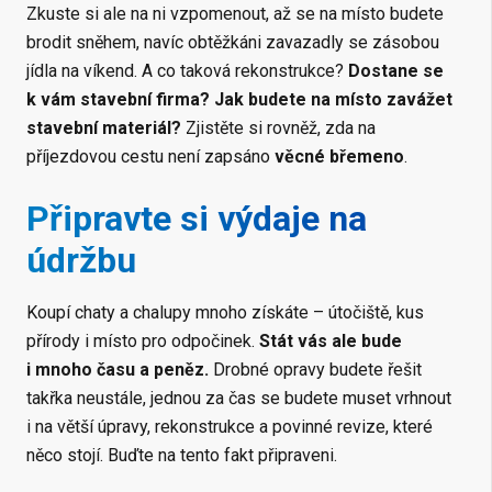
Zkuste si ale na ni vzpomenout, až se na místo budete
brodit sněhem, navíc obtěžkáni zavazadly se zásobou
jídla na víkend. A co taková rekonstrukce?
Dostane se
k vám stavební firma? Jak budete na místo zavážet
stavební materiál?
Zjistěte si rovněž, zda na
příjezdovou cestu není zapsáno
věcné břemeno
.
Připravte si výdaje na
údržbu
Koupí chaty a chalupy mnoho získáte – útočiště, kus
přírody i místo pro odpočinek.
Stát vás ale bude
i mnoho času a peněz.
Drobné opravy budete řešit
takřka neustále, jednou za čas se budete muset vrhnout
i na větší úpravy, rekonstrukce a povinné revize, které
něco stojí. Buďte na tento fakt připraveni.