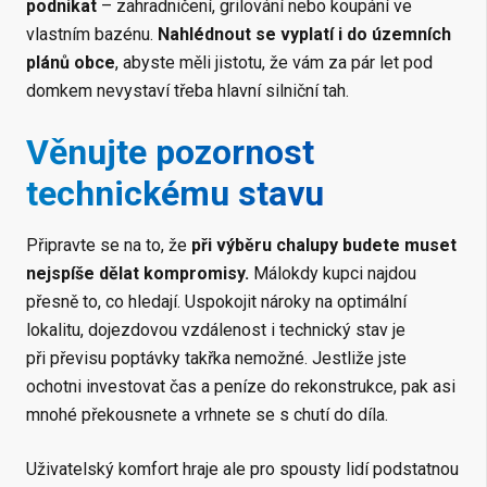
podnikat
– zahradničení, grilování nebo koupání ve
vlastním bazénu.
Nahlédnout se vyplatí i do územních
plánů obce
, abyste měli jistotu, že vám za pár let pod
domkem nevystaví třeba hlavní silniční tah.
Věnujte pozornost
technickému stavu
Připravte se na to, že
při výběru chalupy budete muset
nejspíše dělat kompromisy.
Málokdy kupci najdou
přesně to, co hledají. Uspokojit nároky na optimální
lokalitu, dojezdovou vzdálenost i technický stav je
při převisu poptávky takřka nemožné. Jestliže jste
ochotni investovat čas a peníze do rekonstrukce, pak asi
mnohé překousnete a vrhnete se s chutí do díla.
Uživatelský komfort hraje ale pro spousty lidí podstatnou