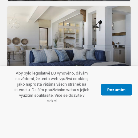
Středomořský styl bydlení –
Aby bylo legislativě EU vyhověno, dávám
na vědomí, že tento web využívá cookies,
doma jako na dovolené
jako naprostá většina všech stránek na
Rozumím
internetu. Dalším používáním webu s jejich
využitím souhlasíte. Více se dozvíte v
sekci
Jiří Jeníkovský