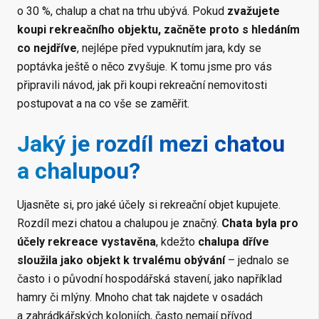
o 30 %, chalup a chat na trhu ubývá. Pokud
zvažujete
koupi rekreačního objektu, začněte proto s hledáním
co nejdříve
, nejlépe před vypuknutím jara, kdy se
poptávka ještě o něco zvyšuje. K tomu jsme pro vás
připravili návod, jak při koupi rekreační nemovitosti
postupovat a na co vše se zaměřit.
Jaký je rozdíl mezi chatou
a chalupou?
Ujasněte si, pro jaké účely si rekreační objet kupujete.
Rozdíl mezi chatou a chalupou je značný.
Chata byla pro
účely rekreace vystavěna
, kdežto
chalupa dříve
sloužila jako objekt k trvalému obývání
– jednalo se
často i o původní hospodářská stavení, jako například
hamry či mlýny. Mnoho chat tak najdete v osadách
a zahrádkářských koloniích, často nemají přívod