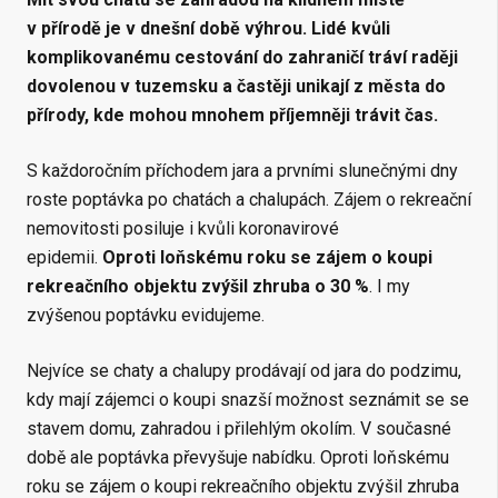
v přírodě je v dnešní době výhrou. Lidé kvůli
komplikovanému cestování do zahraničí tráví raději
dovolenou v tuzemsku a častěji unikají z města do
přírody, kde mohou mnohem příjemněji trávit čas.
S každoročním příchodem jara a prvními slunečnými dny
roste poptávka po chatách a chalupách. Zájem o rekreační
nemovitosti posiluje i kvůli koronavirové
epidemii.
Oproti loňskému roku se zájem o koupi
rekreačního objektu zvýšil zhruba o 30 %
. I my
zvýšenou poptávku evidujeme.
Nejvíce se chaty a chalupy prodávají od jara do podzimu,
kdy mají zájemci o koupi snazší možnost seznámit se se
stavem domu, zahradou i přilehlým okolím. V současné
době ale poptávka převyšuje nabídku. Oproti loňskému
roku se zájem o koupi rekreačního objektu zvýšil zhruba