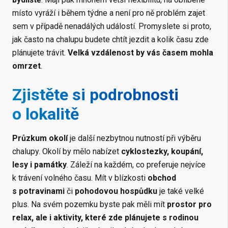
místo vyráží i během týdne a není pro ně problém zajet
sem v případě nenadálých událostí. Promyslete si proto,
jak často na chalupu budete chtít jezdit a kolik času zde
plánujete trávit.
Velká vzdálenost by vás časem mohla
omrzet
.
Zjistěte si podrobnosti
o lokalitě
Průzkum okolí
je další nezbytnou nutností při výběru
chalupy. Okolí by mělo nabízet
cyklostezky, koupání,
lesy i památky
. Záleží na každém, co preferuje nejvíce
k trávení volného času. Mít v blízkosti
obchod
s potravinami
či
pohodovou hospůdku
je také velké
plus. Na svém pozemku byste pak měli mít
prostor pro
relax, ale i aktivity, které zde plánujete s rodinou