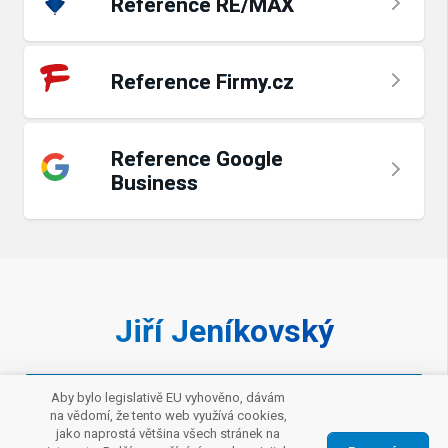
Reference RE/MAX
Reference Firmy.cz
Reference Google
Business
Jiří Jeníkovský
Zavolat makléři
Aby bylo legislativě EU vyhověno, dávám
na vědomí, že tento web využívá cookies,
jako naprostá většina všech stránek na
Napište mi e-mail