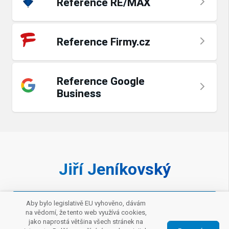
Reference RE/MAX
Reference Firmy.cz
Reference Google
Business
Jiří Jeníkovský
Zavolat makléři
Aby bylo legislativě EU vyhověno, dávám
na vědomí, že tento web využívá cookies,
jako naprostá většina všech stránek na
Napište mi e-mail